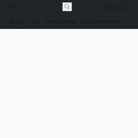
Shop
Om
Kontakta oss
Försäljningsvilkor