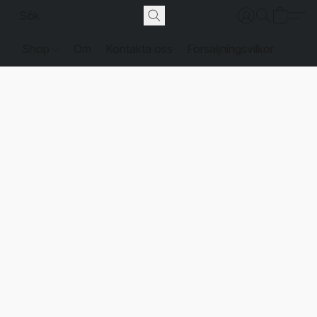
Shop
Om
Kontakta oss
Försäljningsvilkor