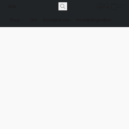
Shop
Om
Kontakta oss
Försäljningsvilkor