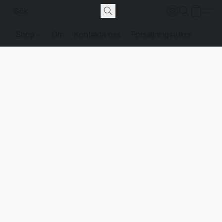
Shop
Om
Kontakta oss
Försäljningsvilkor