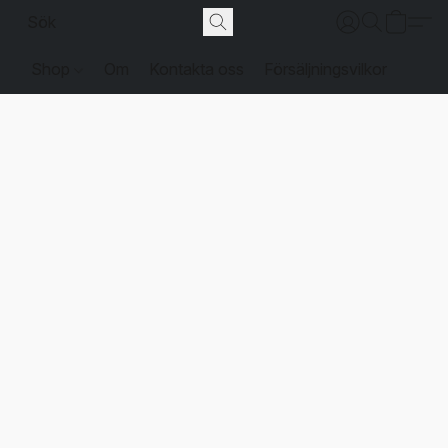
Shop
Om
Kontakta oss
Försäljningsvilkor