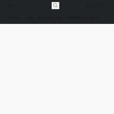
Shop
Om
Kontakta oss
Försäljningsvilkor