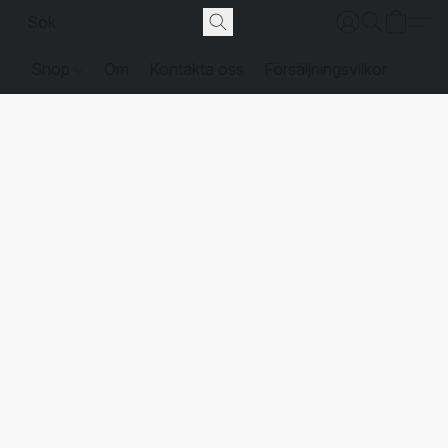
Shop
Om
Kontakta oss
Försäljningsvilkor