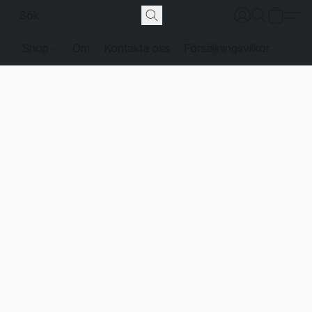
Shop
Om
Kontakta oss
Försäljningsvilkor