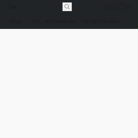
Shop
Om
Kontakta oss
Försäljningsvilkor