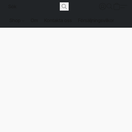
Shop
Om
Kontakta oss
Försäljningsvilkor