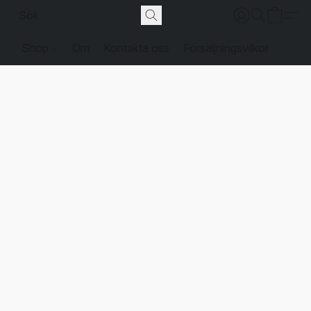
Shop
Om
Kontakta oss
Försäljningsvilkor