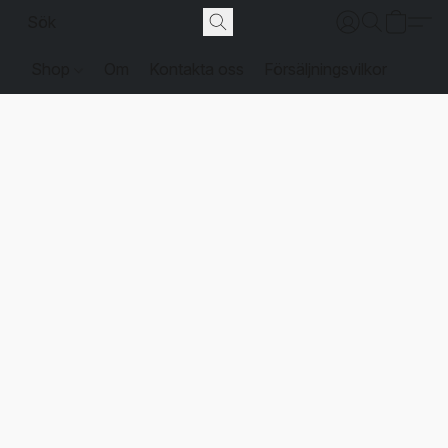
Shop
Om
Kontakta oss
Försäljningsvilkor