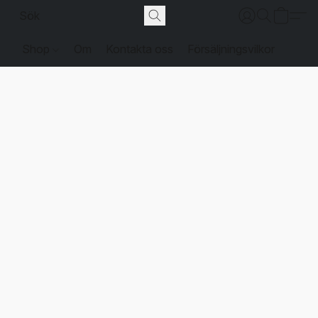
Shop
Om
Kontakta oss
Försäljningsvilkor