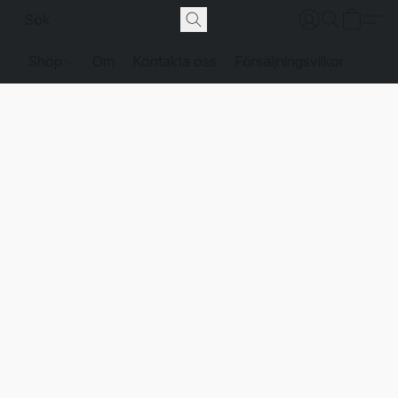
Shop
Om
Kontakta oss
Försäljningsvilkor