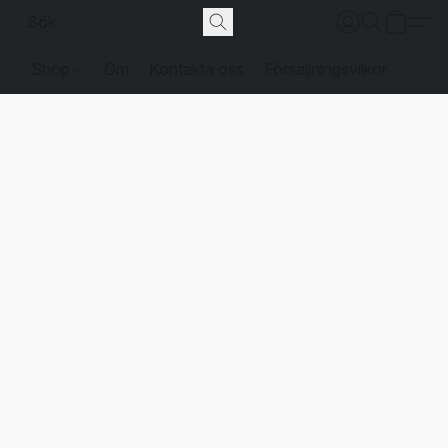
Shop
Om
Kontakta oss
Försäljningsvilkor