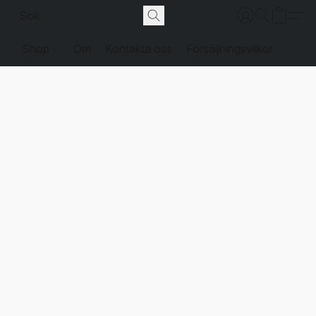
Shop
Om
Kontakta oss
Försäljningsvilkor