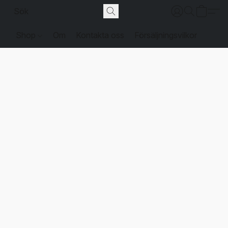
Shop
Om
Kontakta oss
Försäljningsvilkor