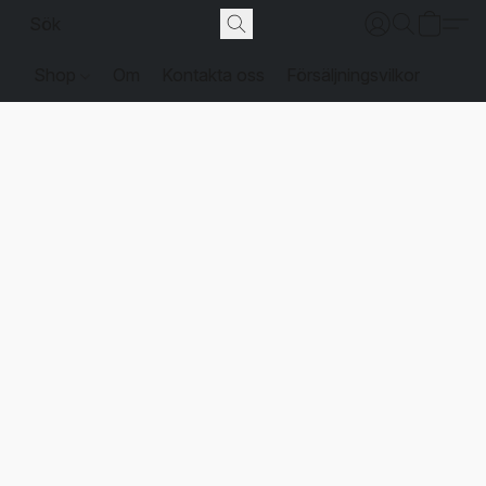
Shop
Om
Kontakta oss
Försäljningsvilkor