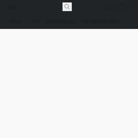
Shop
Om
Kontakta oss
Försäljningsvilkor