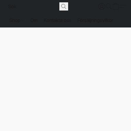
Shop
Om
Kontakta oss
Försäljningsvilkor