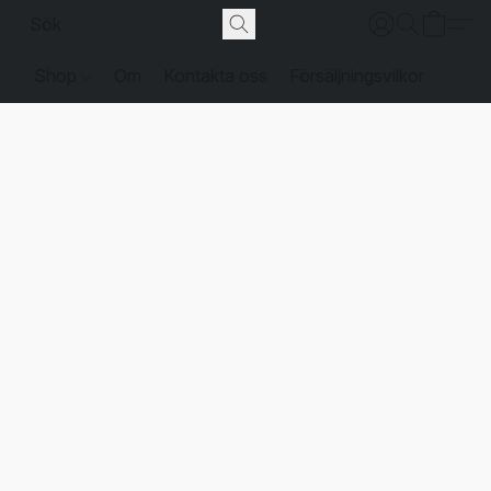
Shop
Om
Kontakta oss
Försäljningsvilkor