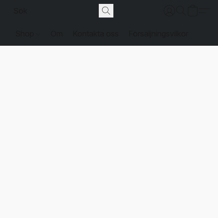
Shop
Om
Kontakta oss
Försäljningsvilkor