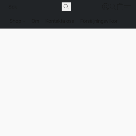
Shop
Om
Kontakta oss
Försäljningsvilkor