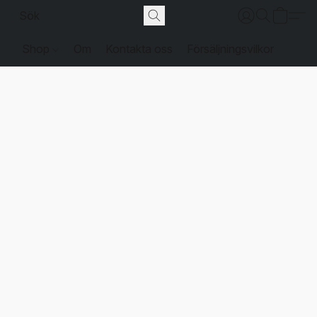
Shop
Om
Kontakta oss
Försäljningsvilkor