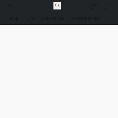
Shop
Om
Kontakta oss
Försäljningsvilkor