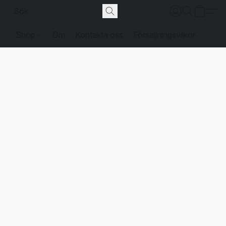
Shop
Om
Kontakta oss
Försäljningsvilkor