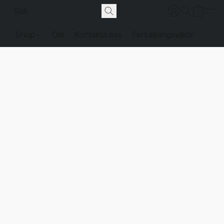
Shop
Om
Kontakta oss
Försäljningsvilkor