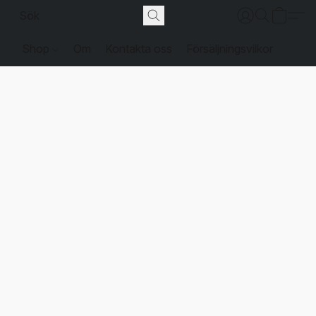
Shop
Om
Kontakta oss
Försäljningsvilkor