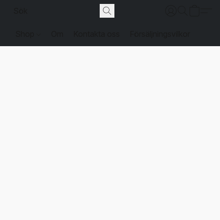
Shop
Om
Kontakta oss
Försäljningsvilkor