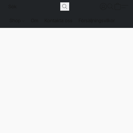
Shop
Om
Kontakta oss
Försäljningsvilkor