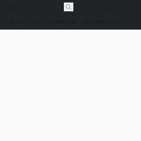
Shop
Om
Kontakta oss
Försäljningsvilkor