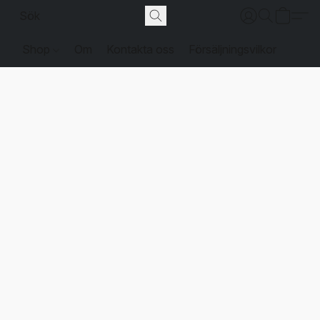
Shop
Om
Kontakta oss
Försäljningsvilkor