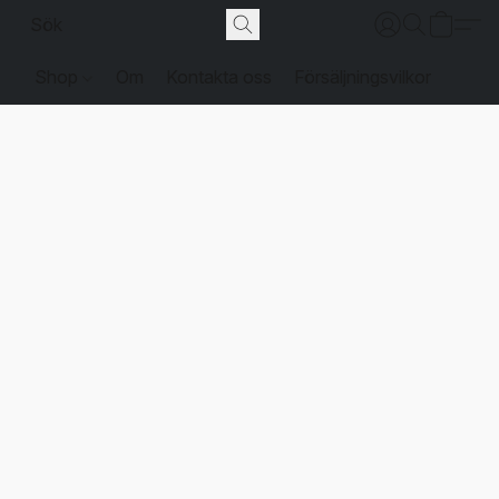
Shop
Om
Kontakta oss
Försäljningsvilkor