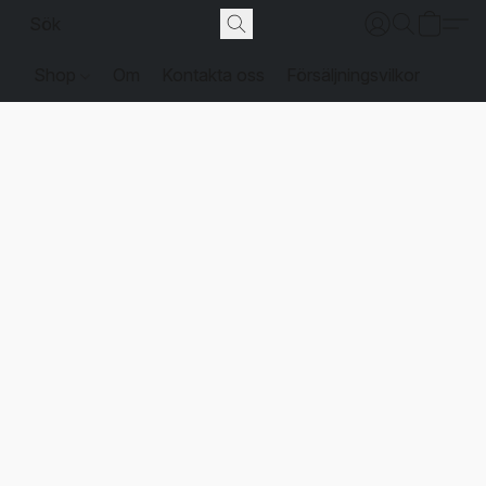
Shop
Om
Kontakta oss
Försäljningsvilkor