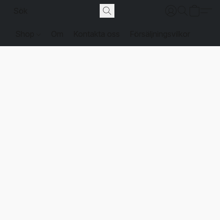
Shop
Om
Kontakta oss
Försäljningsvilkor