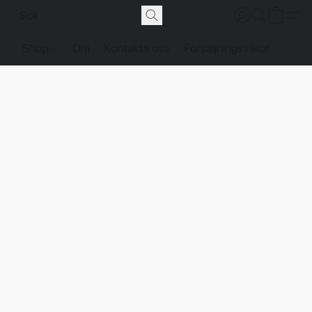
Shop
Om
Kontakta oss
Försäljningsvilkor