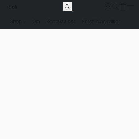
Shop
Om
Kontakta oss
Försäljningsvilkor