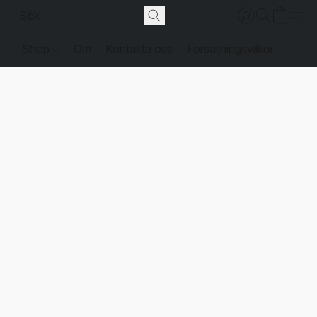
Shop
Om
Kontakta oss
Försäljningsvilkor