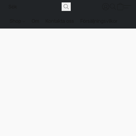
Shop
Om
Kontakta oss
Försäljningsvilkor