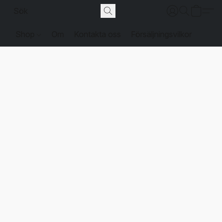
Shop
Om
Kontakta oss
Försäljningsvilkor