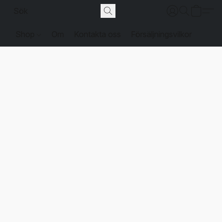
Shop
Om
Kontakta oss
Försäljningsvilkor