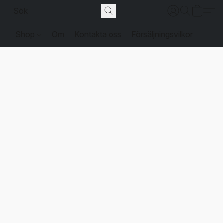
Shop
Om
Kontakta oss
Försäljningsvilkor