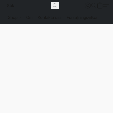
Shop
Om
Kontakta oss
Försäljningsvilkor