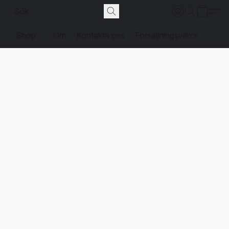
Shop
Om
Kontakta oss
Försäljningsvilkor