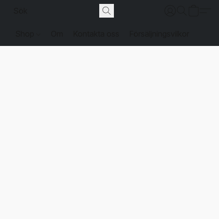
Shop
Om
Kontakta oss
Försäljningsvilkor