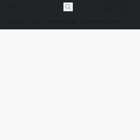
Shop
Om
Kontakta oss
Försäljningsvilkor