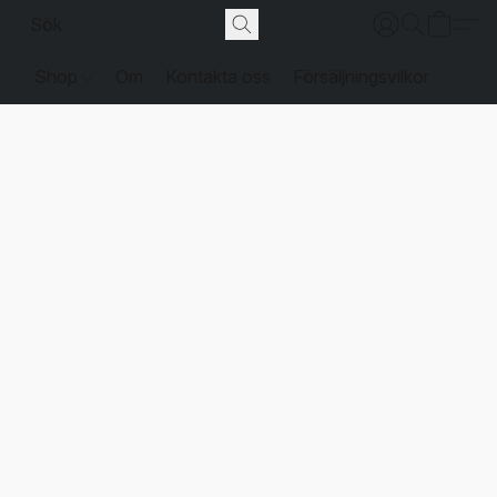
Shop
Om
Kontakta oss
Försäljningsvilkor