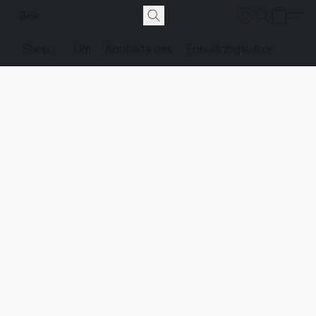
Shop
Om
Kontakta oss
Försäljningsvilkor