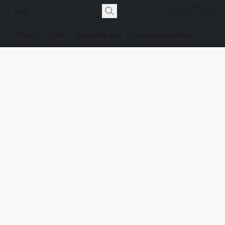
Shop
Om
Kontakta oss
Försäljningsvilkor