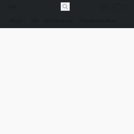
Shop
Om
Kontakta oss
Försäljningsvilkor